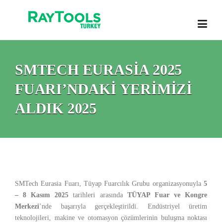
Skip
to
content
SMTECH EURASIA 2025
FUARI’NDAKI YERIMIZI
ALDIK 2025
SMTech Eurasia Fuarı, Tüyap Fuarcılık Grubu organizasyonuyla
5
– 8 Kasım 2025
tarihleri arasında
TÜYAP Fuar ve Kongre
Merkezi
’nde başarıyla gerçekleştirildi. Endüstriyel üretim
teknolojileri, makine ve otomasyon çözümlerinin buluşma noktası