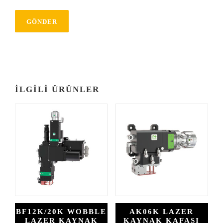
İLGILI ÜRÜNLER
BF12K/20K WOBBLE
AK06K LAZER
LAZER KAYNAK
KAYNAK KAFASI