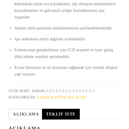
kalınlıktaki uçtan uca kaynaklama, eşit olmayan malzemelerin
kaynaklanması ve galvanizli çeliğin kaynaklanması için
uygundur.
Spotun yönü şanzıman mekanizmasıyla ayarlanabilmektedir.
Işın noktasının enerji dağılımı ayarlanabilir.
Fonksiyonun genişletilmesi için CCD arayüzü ve lazer görüş
dikiş izleme arayüzü opsiyoneldir.
Erime havuzuna en iyi korumayı sağlamak için verimli akışkan
yapı tasarımı.
STOK KODU:
BD04K-3-2-1-1-1-1-1-1-1-1-1-1-1-1-1
KATEGORILER:
LAZER KAYNAK KAFALARI
AÇIKLAMA
TEKLIF İSTE
AÇIKLAMA