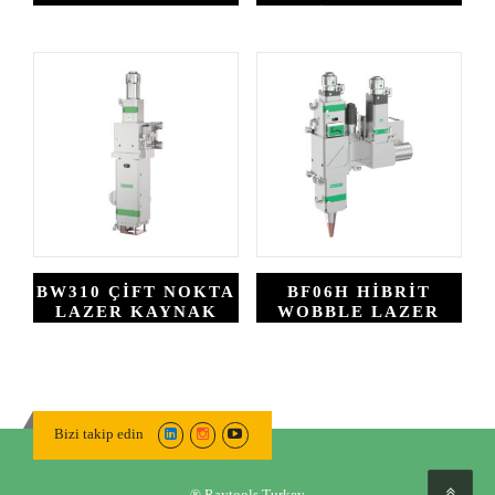
KAFASI
(ESKI ADI AK090)
BW310 ÇIFT NOKTA
BF06H HIBRIT
LAZER KAYNAK
WOBBLE LAZER
KAFASI
KAYNAK KAFASI
(ESKI ADI BW290-
6B)
Bizi takip edin
® Raytools Turkey