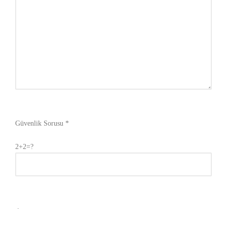
Güvenlik Sorusu *
2+2=?
.