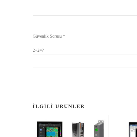
Güvenlik Sorusu *
2+2=?
İLGILI ÜRÜNLER