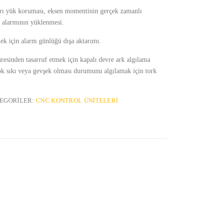
rı yük koruması, eksen momentinin gerçek zamanlı
o alarmının yüklenmesi.
ek için alarm günlüğü dışa aktarımı.
esinden tasarruf etmek için kapalı devre ark algılama
ok sıkı veya gevşek olması durumunu algılamak için tork
EGORILER:
CNC KONTROL ÜNITELERI