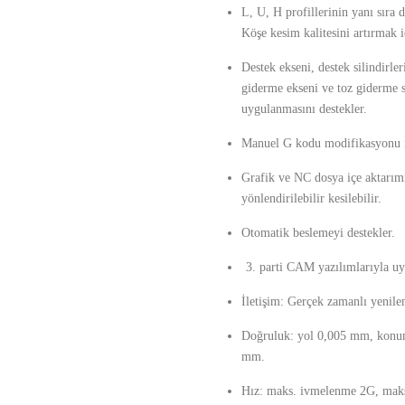
L, U, H profillerinin yanı sıra 
Köşe kesim kalitesini artırmak i
Destek ekseni, destek silindirl
giderme ekseni ve toz giderme si
uygulanmasını destekler.
Manuel G kodu modifikasyonu i
Grafik ve NC dosya içe aktarımı
yönlendirilebilir kesilebilir.
Otomatik beslemeyi destekler.
parti CAM yazılımlarıyla u
İletişim: Gerçek zamanlı yenil
Doğruluk: yol 0,005 mm, konu
mm.
Hız: maks. ivmelenme 2G, maks