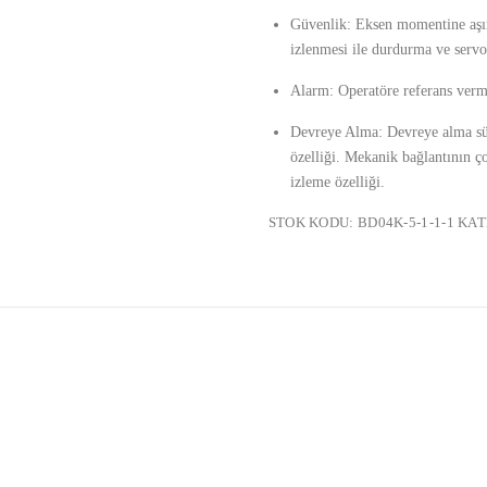
Güvenlik: Eksen momentine aşı
izlenmesi ile durdurma ve serv
Alarm: Operatöre referans verm
Devreye Alma: Devreye alma sür
özelliği. Mekanik bağlantının ç
izleme özelliği.
STOK KODU:
BD04K-5-1-1-1
KAT