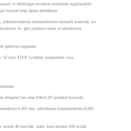
dairesel ve dikdörtgen boruların kesiminde uygulanabilir.
çin bireysel köşe işlemi desteklenir.
eri, yükleme/indirme malzemelerinin otomatik kontrolü, toz
lindirleri vb. gibi yardımcı eksen ve silindirlerin
le işlemeye uygundur.
: SJ veya STEP. Grafikler sıralanabilir veya
yumludur.
eme döngüsü 1ms olan EtherCAT protokol kontrolü.
mlandırma 0,001 mm, tekrarlanan konumlandırma 0,002
. kesme 40 mm/dak, maks. kuru hareket 100 m/dak.