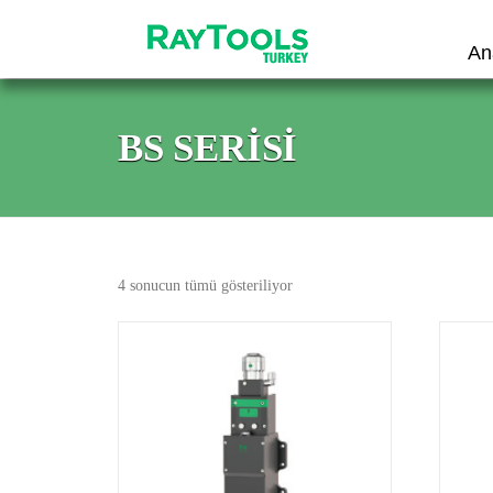
Skip
to
An
content
BS SERISI
4 sonucun tümü gösteriliyor