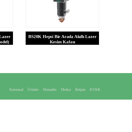
 Lazer
BS20K Hepsi Bir Arada Akıllı Lazer
odel)
Kesim Kafası
Kurumsal
Ürünler
Hizmetler
Medya
İletişim
KVKK