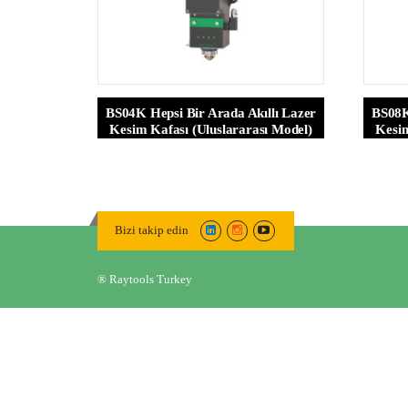
BS04K Hepsi Bir Arada Akıllı Lazer
BS08K
Kesim Kafası (Uluslararası Model)
Kesim
Bizi takip edin
® Raytools Turkey