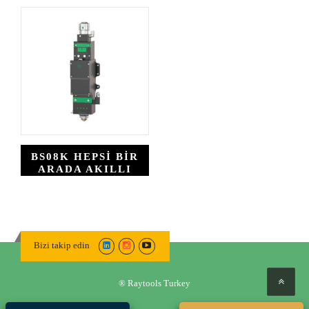
(ULUSLARARASI
(ULUSLARARASI
MODEL)
MODEL)
BS08K HEPSI BIR
ARADA AKILLI
LAZER KESIM
KAFASI
(ULUSLARARASI
MODEL)
Bizi takip edin
® Raytools Turkey