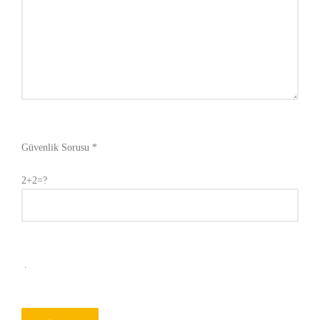
Güvenlik Sorusu *
2+2=?
.