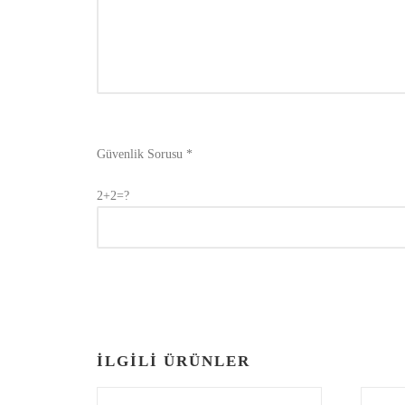
Güvenlik Sorusu *
2+2=?
İLGILI ÜRÜNLER