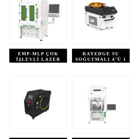
EMP-MLP ÇOK
RAYEDGE SU
İŞLEVLI LAZER
SOĞUTMALI 4’Ü 1
İŞLEME İSTASYONU
ARADA EL TIPI
LAZER KAYNAK
MAKINESI