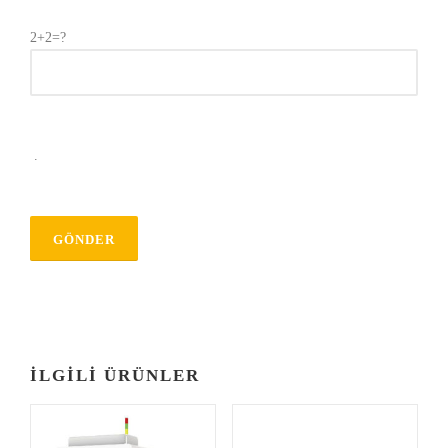
2+2=?
.
İLGILI ÜRÜNLER